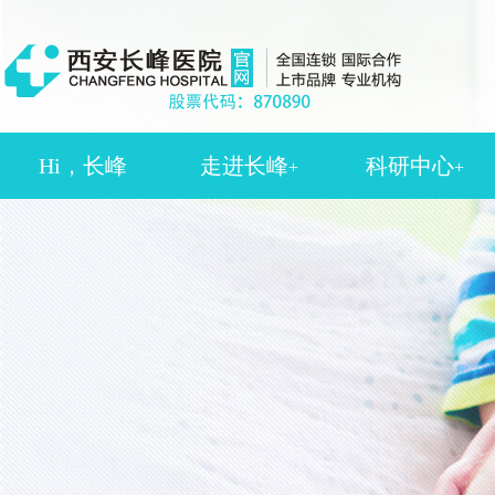
Hi，长峰
走进长峰
科研中心
+
+
医院介绍
学术委员会
新闻动态
学术动态
医院环境
论文文献
长峰视频
科研技术
患者反馈
长峰里程
服务理念
长峰荣誉