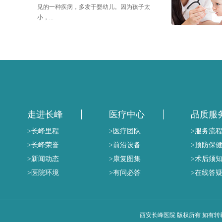
见的一种疾病，多发于婴幼儿。因为孩子太
小，...
走进长峰
医疗中心
品质服
>长峰里程
>医疗团队
>服务流
>长峰荣誉
>前沿设备
>预防保
>新闻动态
>康复图集
>术后须
>医院环境
>有问必答
>在线答
西安长峰医院 版权所有 如有