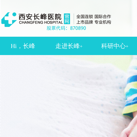
Hi，长峰
走进长峰
科研中心
+
+
医院介绍
学术委员会
新闻动态
学术动态
医院环境
论文文献
长峰视频
科研技术
患者反馈
长峰里程
服务理念
长峰荣誉