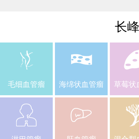
长
毛细血管瘤
海绵状血管瘤
草莓状