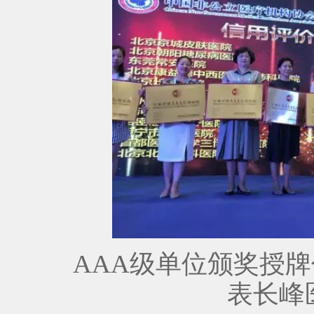
AAA级单位颁奖授牌仪
表长峰