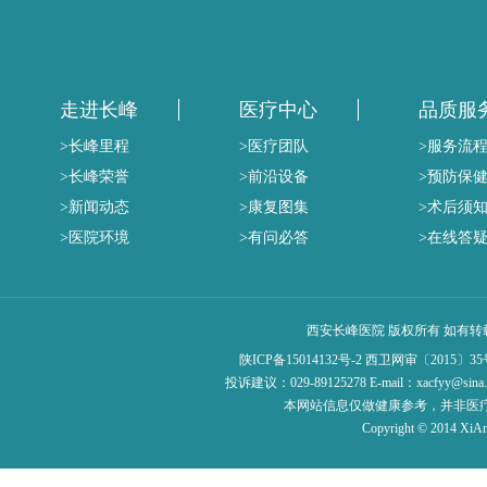
走进长峰
医疗中心
品质服
>长峰里程
>医疗团队
>服务流
>长峰荣誉
>前沿设备
>预防保
>新闻动态
>康复图集
>术后须
>医院环境
>有问必答
>在线答
西安长峰医院 版权所有 如有
陕ICP备15014132号-2
西卫网审〔2015〕35
投诉建议：029-89125278 E-mail：xac
本网站信息仅做健康参考，并非医
Copyright © 2014 XiAn 